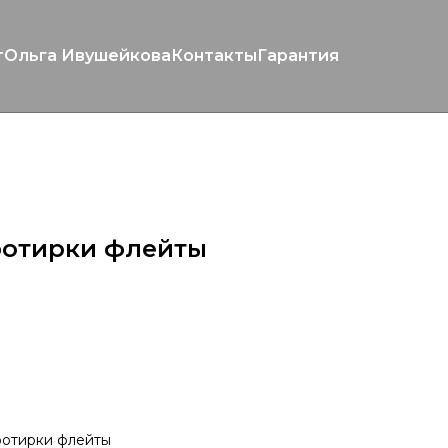
т
Ольга Ивушейкова
Контакты
Гарантия
ротирки флейты
ротирки флейты