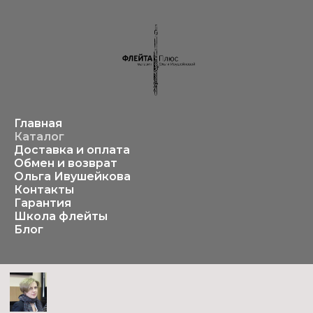
Главная
Каталог
Доставка и оплата
Обмен и возврат
Ольга Ивушейкова
Контакты
Гарантия
Школа флейты
Блог
Проверено педагогом с 45-летним опытом
Вот уже более
45 лет
я играю на флейте и
более
30 лет
преподаю. За это время я
попробовала множество инструментов..
Читать далее