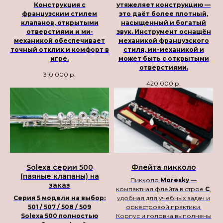
Конструкция с
утяжеляет конструкцию —
французским стилем
это даёт более плотный,
клапанов, открытыми
насыщенный и богатый
отверстиями и ми-
звук. Инструмент оснащён
механикой обеспечивает
механикой французского
точный отклик и комфорт в
стиля, ми-механикой и
игре.
может быть с открытыми
отверстиями.
310 000
р.
420 000
р.
Solexa серии 500
Флейта пикколо
(паяные клапаны) на
Пикколо
Moresky
—
заказ
компактная флейта в строе
C
,
Серия 5 модели на выбор:
удобная для учебных задач и
501 / 507 / 508 / 509
оркестровой практики.
Solexa 500 полностью
Корпус и головка выполнены