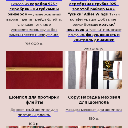
Gordon из
серебра 925
с
серебряная трубка 925
+
серебряными губками и
золотой райзер 14K
и
райзером
— универсальный
“усики” Adler Wings
. Такая
вариант для апгрейда флейты:
конфигурация добавляет
улучшает отклик и
звуку больше
краски/
управляемость звука без
нюансов
, а “усики” помогают
замены всего инструмента.
получить
фокус, ясность и
контроль динамики
196 000
р.
280 000
р.
Шомпол для протирки
Copy: Насадка меховая
флейты
для шомпола
Деревянный шомпол для
Насадка меховая для шомпола
протирки флейты
550
р.
100
р.