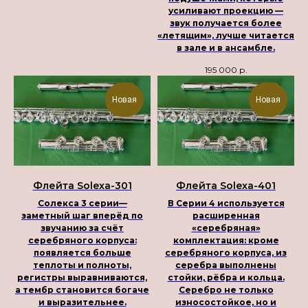
усиливают проекцию —
звук получается более
«летящим», лучше читается
в зале и в ансамбле.
195 000
р.
Новая
Новая
Флейта Solexa-301
Флейта Solexa-401
Солекса 3 серии—
В Серии 4 используется
заметный шаг вперёд по
расширенная
звучанию за счёт
«серебряная»
серебряного корпуса:
комплектация: кроме
появляется больше
серебряного корпуса, из
теплоты и полноты,
серебра выполнены
регистры выравниваются,
стойки, рёбра и кольца.
а тембр становится богаче
Серебро не только
и выразительнее.
износостойкое, но и