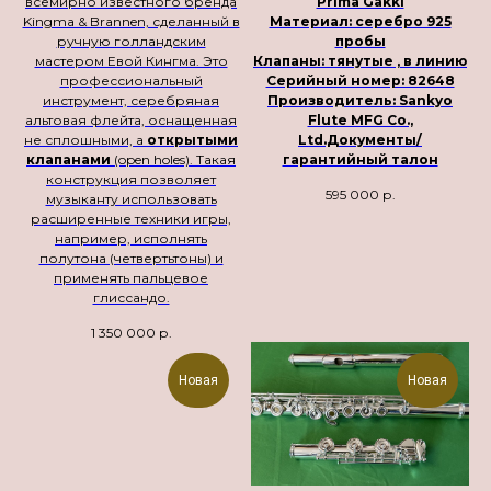
всемирно известного бренда
Prima Gakki
Kingma & Brannen, сделанный в
Материал: серебро 925
ручную голландским
пробы
мастером Евой Кингма. Это
Клапаны: тянутые , в линию
профессиональный
Серийный номер: 82648
инструмент, серебряная
Производитель: Sankyo
альтовая флейта, оснащенная
Flute MFG Co.,
не сплошными, а
открытыми
Ltd.Документы/
клапанами
(open holes). Такая
гарантийный талон
конструкция позволяет
595 000
р.
музыканту использовать
расширенные техники игры,
например, исполнять
полутона (четвертьтоны) и
применять пальцевое
глиссандо.
1 350 000
р.
Новая
Новая