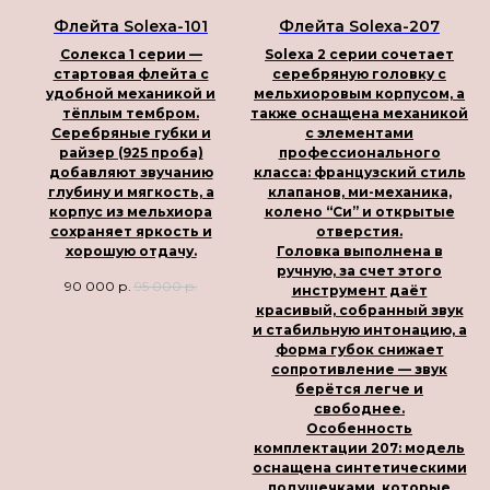
Флейта Solexa-101
Флейта Solexa-207
Солекса 1 серии —
Solexa 2 серии сочетает
стартовая флейта с
серебряную головку с
удобной механикой и
мельхиоровым корпусом, а
тёплым тембром.
также оснащена механикой
Серебряные губки и
с элементами
райзер (925 проба)
профессионального
добавляют звучанию
класса: французский стиль
глубину и мягкость, а
клапанов, ми-механика,
корпус из мельхиора
колено “Си” и открытые
сохраняет яркость и
отверстия.
хорошую отдачу.
Головка выполнена в
ручную, за счет этого
90 000
р.
95 000
р.
инструмент даёт
красивый, собранный звук
и стабильную интонацию, а
форма губок снижает
сопротивление — звук
берётся легче и
свободнее.
Особенность
комплектации 207:
модель
оснащена синтетическими
подушечками, которые