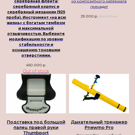
серебряная флейта:
из композитного материала
серебряный корпус и
гренадит
серебряный механизм (925
25 000
р.
30 000
р.
проба). Инструмент «на всю
жизнь» с богатым тембром
и максимальной
отзывчивостью. Выберите
модификацию по уровню
стабильности и
оснащению тоновыми
отверстиями.
450 000
р.
Out of stock
Подставка под большой
Дыхательный тренажер
палец правой руки
Pnewmo Pro
Thumbport