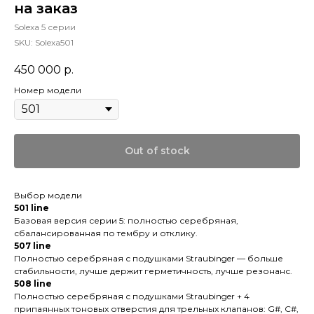
на заказ
Solexa 5 серии
SKU:
Solexa501
450 000
р.
Номер модели
Out of stock
Выбор модели
501 line
Базовая версия серии 5: полностью серебряная,
сбалансированная по тембру и отклику.
507 line
Полностью серебряная с подушками Straubinger — больше
стабильности, лучше держит герметичность, лучше резонанс.
508 line
Полностью серебряная с подушками
Straubinger + 4
припаянных тоновых отверстия для трельных клапанов: G#, C#,