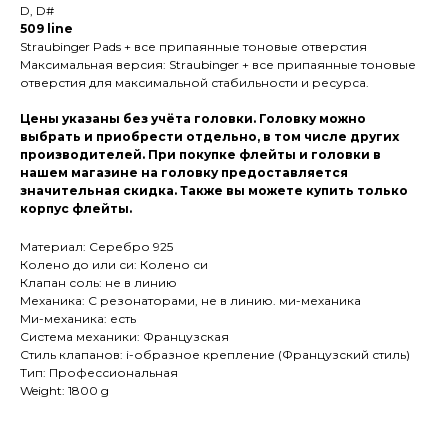
D, D#
509 line
Straubinger Pads + все припаянные тоновые отверстия
Максимальная версия: Straubinger + все припаянные тоновые
отверстия для максимальной стабильности и ресурса.
Цены указаны без учёта головки. Головку можно
выбрать и приобрести отдельно, в том числе других
производителей. При покупке флейты и головки в
нашем магазине на головку предоставляется
значительная скидка. Также вы можете купить только
корпус флейты.
Материал: Серебро 925
Колено до или си: Колено си
Клапан соль: не в линию
Механика: С резонаторами, не в линию. ми-механика
Ми-механика: есть
Система механики: Французская
Стиль клапанов: i-образное крепление (Французский стиль)
Тип: Профессиональная
Weight: 1800 g